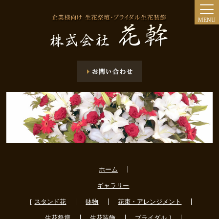
MENU
ホーム
ギャラリー
スタンド花
鉢物
花束・アレンジメント
生花祭壇
生花装飾
ブライダル